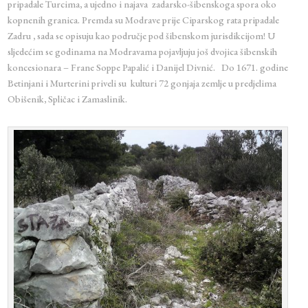
pripadale Turcima, a ujedno i najava zadarsko-šibenskoga spora oko
kopnenih granica. Premda su Modrave prije Ciparskog rata pripadale
Zadru , sada se opisuju kao područje pod šibenskom jurisdikcijom! U
sljedećim se godinama na Modravama pojavljuju još dvojica šibenskih
koncesionara – Frane Soppe Papalić i Danijel Divnić. Do 1671. godine
Betinjani i Murterini priveli su kulturi 72 gonjaja zemlje u predjelima
Obišenik, Spličac i Zamaslinik.