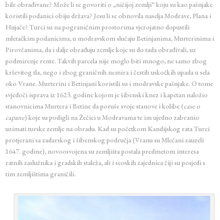
bile obrađivane? Može li se govoriti o „ničijoj zemlji“ koju su kao pašnjake
koristili podanici obiju država? Jesu li se obnovila naselja Modrave, Plana i
Hujače? Turci su na pograničnim prostorima vjerojatno dopustili
mletačkim podanicima, u modravskom slučaju Betinjanima, Murterinima i
Pirovčanima, da i dalje obrađuju zemlje koje su do tada obrađivali, uz
podmirenje rente. Takvih parcela nije moglo biti mnogo, ne samo zbog
krševitog tla, nego i zbog graničnih nemira i čestih uskočkih upada u sela
oko Vrane. Murterini i Betinjani koristili su i modravske pašnjake. O tome
svjedoči isprava iz 1623. godine kojom je šibenski knez i kapetan naložio
stanovnicima Murtera i Betine da poruše svoje stanove i kolibe (
case o
capane
) koje su podigli na Žečici u Modravama te im ujedno zabranio
uzimati turske zemlje na obradu. Kad su početkom Kandijskog rata Turci
protjerani sa zadarskog i šibenskog područja (Vranu su Mlečani zauzeli
1647. godine), novoosvojena su zemljišta postala predmetom interesa
ratnih zaslužnika i gradskih staleža, ali i seoskih zajednica čiji su posjedi s
tim zemljištima graničili.