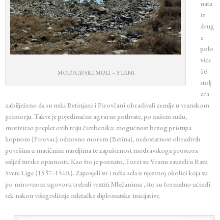
nata
iz
drug
e
polo
vice
16.
MODRAVSKI MULI – STANI
stolj
eća
zabilježeno da su neki Betinjani i Pirovčani obrađivali zemlje u vranskom
primorju. Takve je pojedinačne agrarne pothvate, po našem sudu,
motivirao preplet ovih triju čimbenika: mogućnost brzog pristupa
kopnom (Pirovac) odnosno morem (Betina), nedostatnost obradivih
površina u matičnim naseljima te zapuštenost modravskoga prostora
usljed turske opasnosti. Kao što je poznato, Turci su Vranu zauzeli u Ratu
Svete Lige (1537.-1540.). Zaposjeli su i neka sela u njezinoj okolici koja su
po mirovnom ugovoru trebali vratiti Mlečanima , što su formalno učinili
tek nakon višegodišnje mletačke diplomatske inicijative.