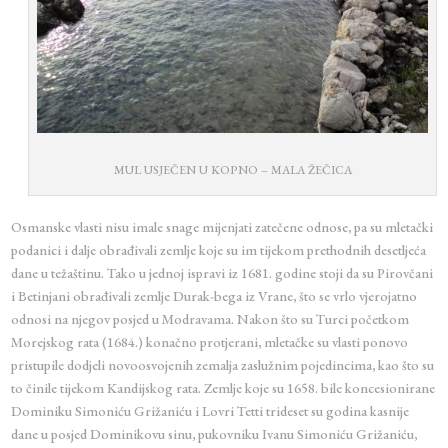
MUL USJEČEN U KOPNO – MALA ŽEČICA
Osmanske vlasti nisu imale snage mijenjati zatečene odnose, pa su mletački
podanici i dalje obrađivali zemlje koje su im tijekom prethodnih desetljeća
dane u težaštinu. Tako u jednoj ispravi iz 1681. godine stoji da su Pirovčani
i Betinjani obrađivali zemlje Durak-bega iz Vrane, što se vrlo vjerojatno
odnosi na njegov posjed u Modravama. Nakon što su Turci početkom
Morejskog rata (1684.) konačno protjerani, mletačke su vlasti ponovo
pristupile dodjeli novoosvojenih zemalja zaslužnim pojedincima, kao što su
to činile tijekom Kandijskog rata. Zemlje koje su 1658. bile koncesionirane
Dominiku Simoniću Grižaniću i Lovri Tetti trideset su godina kasnije
dane u posjed Dominikovu sinu, pukovniku Ivanu Simoniću Grižaniću,