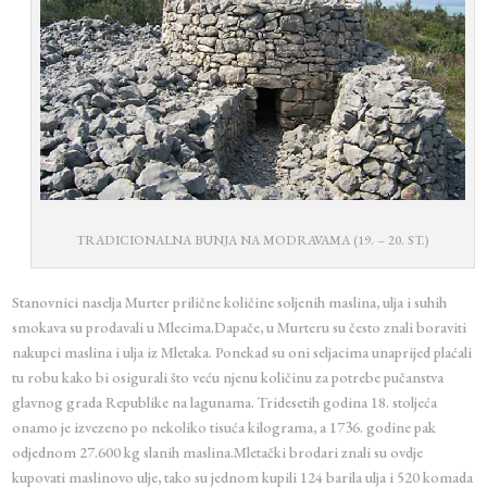
TRADICIONALNA BUNJA NA MODRAVAMA (19. – 20. ST.)
Stanovnici naselja Murter prilične količine soljenih maslina, ulja i suhih
smokava su prodavali u Mlecima.Dapače, u Murteru su često znali boraviti
nakupci maslina i ulja iz Mletaka. Ponekad su oni seljacima unaprijed plaćali
tu robu kako bi osigurali što veću njenu količinu za potrebe pučanstva
glavnog grada Republike na lagunama. Tridesetih godina 18. stoljeća
onamo je izvezeno po nekoliko tisuća kilograma, a 1736. godine pak
odjednom 27.600 kg slanih maslina.Mletački brodari znali su ovdje
kupovati maslinovo ulje, tako su jednom kupili 124 barila ulja i 520 komada