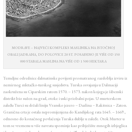
MODRAVE – NAJVEĆI KOMPLEKS MASLINIKA NA ISTOČNOJ
OBALI JADRANA, DO POLOVICE 20 ST. POSAĐENO JE VIŠE OD 150
000 STABALA MASLINA NA VIŠE OD 1 500 HEKTARA
Temeljne odrednice dalmatinske povijesti promatranog razdoblja izviru iz
nemirnog mletačko-turskog susjedstva. Turska osvajanja u Dalmaciji
zaokružena su Ciparskim ratom 1570. – 1573. nakon kojega je šibenski
distrikt bio sužen na grad, otoke i uski priobalni pojas. U murterskom
zaleđu Turci su držali liniju Vransko jezero – Dazlina – Rakitnica – Zaton.
Granična crta je ostala nepromijenjena do Kandijskog rata 1645. – 1669.,
odnosno do konačnog povlačenja Turaka dublje u zaleđe. Otok Murter u
tom se vremenu u više navrata spominje kao pribježište mnogih izbjeglica