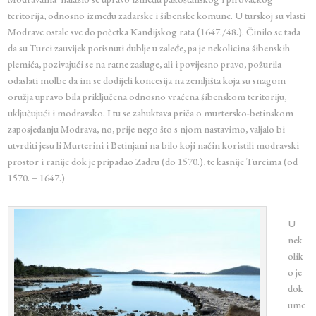
teritorija, odnosno između zadarske i šibenske komune. U turskoj su vlasti
Modrave ostale sve do početka Kandijskog rata (1647./48.). Činilo se tada
da su Turci zauvijek potisnuti dublje u zaleđe, pa je nekolicina šibenskih
plemića, pozivajući se na ratne zasluge, ali i povijesno pravo, požurila
odaslati molbe da im se dodijeli koncesija na zemljišta koja su snagom
oružja upravo bila priključena odnosno vraćena šibenskom teritoriju,
uključujući i modravsko. I tu se zahuktava priča o murtersko-betinskom
zaposjedanju Modrava, no, prije nego što s njom nastavimo, valjalo bi
utvrditi jesu li Murterini i Betinjani na bilo koji način koristili modravski
prostor i ranije dok je pripadao Zadru (do 1570.), te kasnije Turcima (od
1570. – 1647.)
U
nek
olik
o je
dok
ume