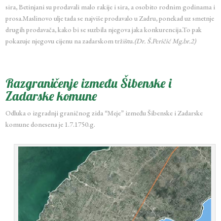
sira, Betinjani su prodavali malo rakije i sira, a osobito rodnim godinama i
prosa.Maslinovo ulje tada se najviše prodavalo u Zadru, ponekad uz smetnje
drugih prodavača, kako bi se suzbila njegova jaka konkurencija.To pak
pokazuje njegovu cijenu na zadarskom tržištu.
(Dr. Š.Peričić Mg.br.2)
Razgraničenje između Šibenske i
Zadarske komune
Odluka o izgradnji graničnog zida “Meje” između Šibenske i Zadarske
komune donesena je 1.7.1750.g.