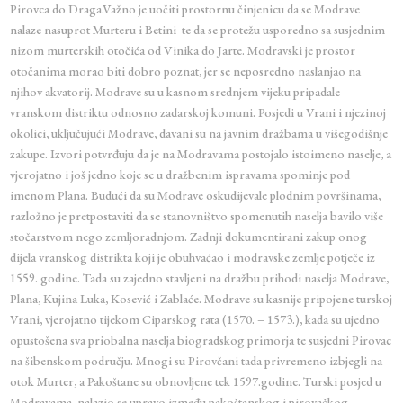
Pirovca do Draga.Važno je uočiti prostornu činjenicu da se Modrave
nalaze nasuprot Murteru i Betini te da se protežu usporedno sa susjednim
nizom murterskih otočića od Vinika do Jarte. Modravski je prostor
otočanima morao biti dobro poznat, jer se neposredno naslanjao na
njihov akvatorij. Modrave su u kasnom srednjem vijeku pripadale
vranskom distriktu odnosno zadarskoj komuni. Posjedi u Vrani i njezinoj
okolici, uključujući Modrave, davani su na javnim dražbama u višegodišnje
zakupe. Izvori potvrđuju da je na Modravama postojalo istoimeno naselje, a
vjerojatno i još jedno koje se u dražbenim ispravama spominje pod
imenom Plana. Budući da su Modrave oskudijevale plodnim površinama,
razložno je pretpostaviti da se stanovništvo spomenutih naselja bavilo više
stočarstvom nego zemljoradnjom. Zadnji dokumentirani zakup onog
dijela vranskog distrikta koji je obuhvaćao i modravske zemlje potječe iz
1559. godine. Tada su zajedno stavljeni na dražbu prihodi naselja Modrave,
Plana, Kujina Luka, Kosević i Zablaće. Modrave su kasnije pripojene turskoj
Vrani, vjerojatno tijekom Ciparskog rata (1570. – 1573.), kada su ujedno
opustošena sva priobalna naselja biogradskog primorja te susjedni Pirovac
na šibenskom području. Mnogi su Pirovčani tada privremeno izbjegli na
otok Murter, a Pakoštane su obnovljene tek 1597.godine. Turski posjed u
Modravama nalazio se upravo između pakoštanskog i pirovačkog