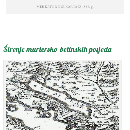
MERKATOROVA KARTA IZ 1589. g.
Širenje murtersko-betinskih posjeda