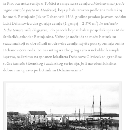
iz Pirovca neku zemlju u Toščici u zamjenu za zemlju u Modravama (
tra le
vigne antiche posto in Modraue
)
,
koja je bila izravno podložna zadarskoj
komori. Betinjanin Jakov Dehanović 1568. godine prodao je svom rođaku
2
Luki Dehanoviću dva gonjaja zemlje (1 gonjaj = 2 370 m
)
in teritorio
Iadre tenute ville Hugiazze
,
do parcela koje su bile u posjedu kupca i Mihe
Strikelića, također Betinjanina. Važno je uočiti da se među betinskim
težacima koji su obrađivali modravske zemlje najviše puta spominju oni iz
Dehanovićeva roda. To nas intrigira zbog toga što u nekoliko kasnijih
isprava, nailazimo na spomen lokaliteta Dehanove Glavice kao granične
točke između šibenskog i zadarskog teritorija. Je li navedeni lokalitet
dobio ime upravo po betinskim Dehanovićima?