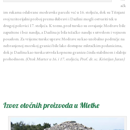
ačk
im rukama odabrane modravske parcele već u 16. stoljeću, dok su Tišnjani
svoj teritorijalni proboj prema dubravi i Dazlini mogli ostvariti tek u
drugoj polovici 17. stoljeća. K tomu, pred tursko su osvajanje Modrave bile
zapuštene i bez naselja, a Dazlina je bila težačko naselje s utvrdom i vojnom
posadom. Za vrijeme turske uprave Modrave su kao uzobalno područje na
nebranjenoj morskoj granici bile lako dostupne mletačkim podanicima,
dok je Dazlina kao turska utvrda kopnenu granicu činila stabilnom i slabije
prohodnom.
(Otok Murter u 16. i 17. stoljeću, Prof. dr. sc. Kristijan Juran)
Izvoz otočnih proizvoda u Mletke