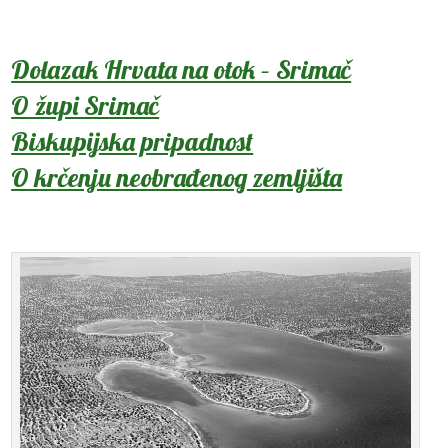
Dolazak Hrvata na otok – Srimač
O župi Srimač
Biskupijska pripadnost
O krčenju neobrađenog zemljišta