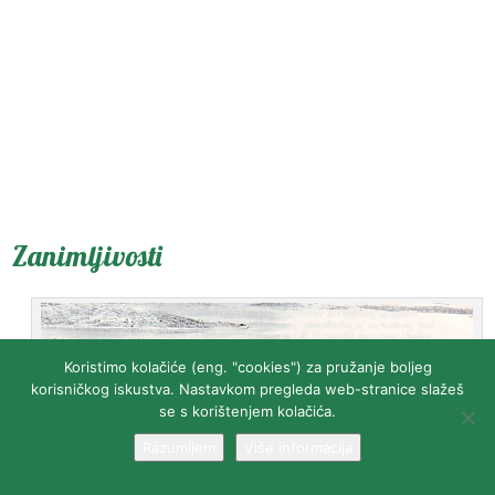
Zanimljivosti
Koristimo kolačiće (eng. "cookies") za pružanje boljeg
korisničkog iskustva. Nastavkom pregleda web-stranice slažeš
se s korištenjem kolačića.
Razumijem
Više informacija