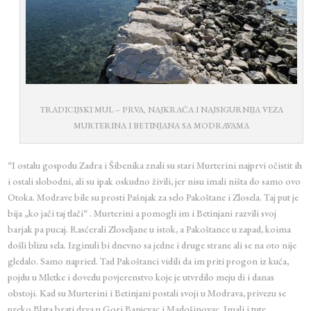
TRADICIJSKI MUL – PRVA, NAJKRAĆA I NAJSIGURNIJA VEZA
MURTERINA I BETINJANA SA MODRAVAMA
“I ostalu gospodu Zadra i Šibenika znali su stari Murterini najprvi očistit ih
i ostali slobodni, ali su ipak oskudno živili, jer nisu imali ništa do samo ovo
Otoka. Modrave bile su prosti Pašnjak za selo Pakoštane i Zlosela. Taj put je
bija „ko jači taj tlači“ . Murterini a pomogli im i Betinjani razvili svoj
barjak pa pucaj. Rasćerali Zloseljane u istok, a Pakoštance u zapad, koima
došli blizu sela. Izginuli bi dnevno sa jedne i druge strane ali se na oto nije
gledalo. Samo napried. Tad Pakoštanci vidili da im priti progon iz kuća,
pojdu u Mletke i dovedu povjerenstvo koje je utvrdilo meju di i danas
obstoji. Kad su Murterini i Betinjani postali svoji u Modrava, privezu se
preko Blata brati drva u Gori Banjevac i Madošinovac. Imali i tute