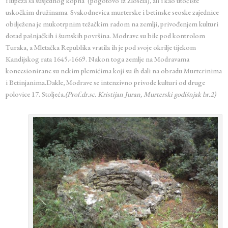
i lupeža sa susjednog kopna (pogotovo iz Zlosela), ali i kao utočište
uskočkim družinama. Svakodnevica murterske i betinske seoske zajednice
obilježena je mukotrpnim težačkim radom na zemlji, privođenjem kulturi
dotad pašnjačkih i šumskih površina. Modrave su bile pod kontrolom
Turaka, a Mletačka Republika vratila ih je pod svoje okrilje tijekom
Kandijskog rata 1645.-1669. Nakon toga zemlje na Modravama
koncesionirane su nekim plemićima koji su ih dali na obradu Murterinima
i Betinjanima.Dakle, Modrave se intenzivno privode kulturi od druge
polovice 17. Stoljeća.
(Prof.dr.sc. Kristijan Juran, Murterski godišnjak br.2)