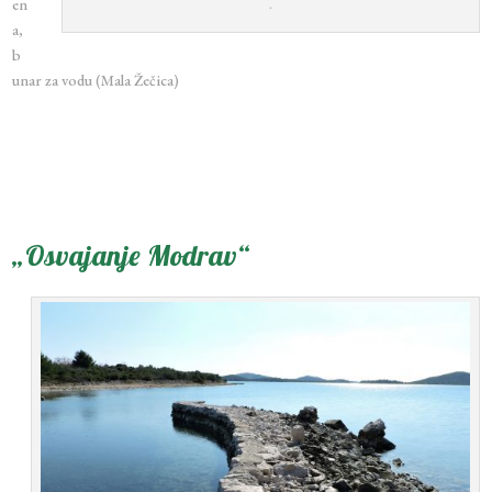
en
.
a,
b
unar za vodu (Mala Žečica)
„Osvajanje Modrav“