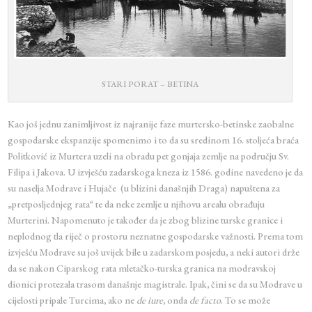
STARI PORAT – BETINA
Kao još jednu zanimljivost iz najranije faze murtersko-betinske zaobalne
gospodarske ekspanzije spomenimo i to da su sredinom 16. stoljeća braća
Politković iz Murtera uzeli na obradu pet gonjaja zemlje na području Sv.
Filipa i Jakova. U izvješću zadarskoga kneza iz 1586. godine navedeno je da
su naselja Modrave i Hujače (u blizini današnjih Draga) napuštena za
„pretposljednjeg rata“ te da neke zemlje u njihovu arealu obrađuju
Murterini. Napomenuto je također da je zbog blizine turske granice i
neplodnog tla riječ o prostoru neznatne gospodarske važnosti. Prema tom
izvješću Modrave su još uvijek bile u zadarskom posjedu, a neki autori drže
da se nakon Ciparskog rata mletačko-turska granica na modravskoj
dionici protezala trasom današnje magistrale. Ipak, čini se da su Modrave u
cijelosti pripale Turcima, ako ne
de iure
, onda
de facto
. To se može