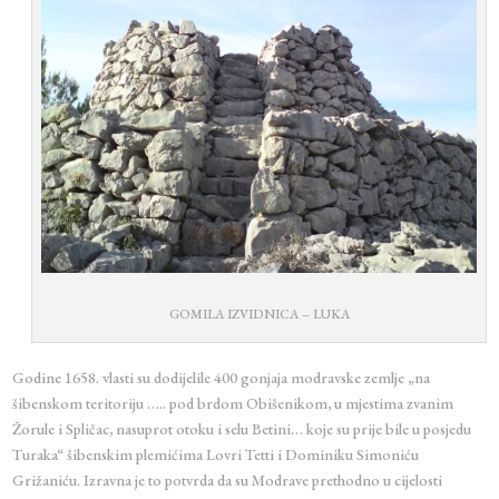
GOMILA IZVIDNICA – LUKA
Godine 1658. vlasti su dodijelile 400 gonjaja modravske zemlje „na
šibenskom teritoriju ….. pod brdom Obišenikom, u mjestima zvanim
Žorule i Spličac, nasuprot otoku i selu Betini… koje su prije bile u posjedu
Turaka“ šibenskim plemićima Lovri Tetti i Dominiku Simoniću
Grižaniću. Izravna je to potvrda da su Modrave prethodno u cijelosti