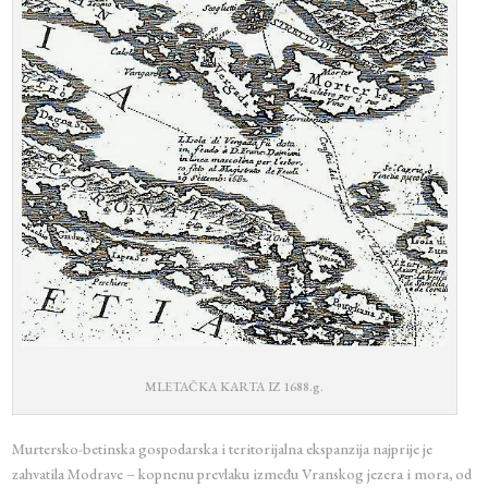
MLETAČKA KARTA IZ 1688.g.
Murtersko-betinska gospodarska i teritorijalna ekspanzija najprije je
zahvatila Modrave – kopnenu prevlaku između Vranskog jezera i mora, od