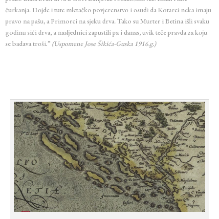
čurkanja. Dojde i tute mletačko povjerenstvo i osudi da Kotarci neka imaju
pravo na pašu, a Primorci na sjeku drva. Tako su Murter i Betina išli svaku
godinu sići drva, a nasljednici zapustili pa i danas, uvik teče pravda za koju
se badava troši.”
(Uspomene Jose Šikića-Guska 1916.g.)