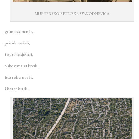
MURTERSKO-BETINSKA SVAKODNEVICA
gomilice nanili,
prizide satkali,
i ograde sjuštali.
Vikovima su krčili,
istu robu nosili,
i istu spizu ili.