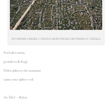
SPOMENICI MUKE I TRUDA MURTERSKO-BETINSKOG TEŽAKA
Počivali u miru,
pomilova ih Bog!
Ništa njihova više nemamo
samo smo njihov rod.
Ive Šikić – Balara