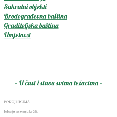
Sakralni objekti
Brodograđevna baština
Graditeljska baština
Umjetnost
– U čast i slavu svima težacima –
POKOJNICIMA
Jubavju su zemju krčili,