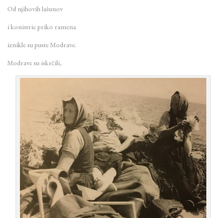
Od njihovih lašunov
i konistric priko ramena
iznikle su puste Modrave.
Modrave su iskrčili,