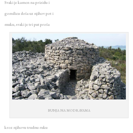
Svaki je kamen na prizidu i
gomilicu doša uz njihov pot i
muku, svaki je tri put proša
BUNJA NA MODRAVAMA
kroz njihovu trudnu ruku