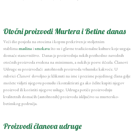
Otočni proizvodi Murtera i Betine danas
Veći dio posjeda na otocima i kopnu prekriven je stoljetnim
stablima
maslina
i
smokava
što su i glavne tradicionalne kulture koje uzgaja
domaće stanovništvo. Danas je proizvodnja nekih prethodno navednih
otočnih proizvoda svedena na minimum, a nekih je posve iščezla. Članovi
Udruge su proizvođači autohtonih proizvoda vrhunske kakvoće. U
rubrici
Članovi
dovoljno je kliknuti na ime i prezime pojedinog člana gdje
možete vidjeti njegovu ponudu i kontaktirati ga ako želite kupiti njegov
proizvod ili koristiti njegove usluge. Udruga potiče proizvodnju
kvalitetnih domaćih (autohtonih) proizvoda isključivo sa murtersko-
betinskog područja.
Proizvodi članova udruge