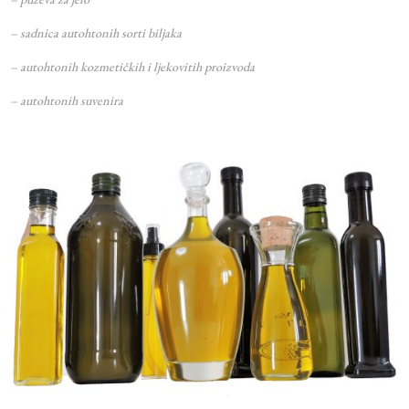
– sadnica autohtonih sorti biljaka
– autohtonih kozmetičkih i ljekovitih proizvoda
– autohtonih suvenira