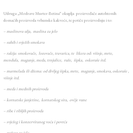
Udruga „Modrave Murter-Betina“ okuplja proizvođače autohtonih
domaćih proizvoda vrhunske kakvoće, te potiče proizvodnju i to:
– maslinova ulja, maslina za jelo
– suhih i svježih smokava
– rakija: smokovače, lozovače, travarica, te likera od: višnje, mrte,
mendula, magunje, meda, trnjulice, ruže, šipka, oskoruše itd.
– marmelada ili džema: od divljeg šipka, mrte, magunje, smokava, oskoruše ,
višnje itd.
– meda i mednih proizvoda
– kornatske janjetine, kornatskog sira, ovčje vune
– ribe i ribljih proizvoda
– svježeg i konzerviranog voća i povrća
– puževa za jelo