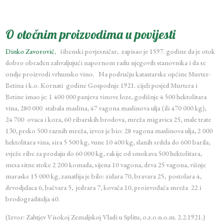
O otočnim proizvodima u povijesti
Dinko Zavorović
, šibenski povjesničar, zapisao je 1597. godine da je otok
dobro obrađen zahvaljujući napornom radu njegovih stanovnika i da se
ondje proizvodi vrhunsko vino. Na području katastarske općine Murter-
Betina i k.o. Kornati godine Gospodnje 1921. cijeli posjed Murtera i
Betine imao je: 1 400 000 panjeva vinove loze, godišnje 4 500 hektolitara
vina, 280 000 stabala maslina, 47 vagona maslinova ulja (ili 470 000 kg),
24 700 ovaca i koza, 60 ribarskih brodova, mreža migavica 25, male trate
130, preko 500 raznih mreža, izvoz je bio: 28 vagona maslinova ulja, 2 000
hektolitara vina, sira 5 500 kg, vune 10 400 kg, slanih srdela do 600 barila,
svježe ribe za prodaju do 60 000 kg, rakije od smokava 500 hektolitara,
mesa sitne stoke 2 200 komada, sijena 10 vagona, drva 25 vagona, višnje
maraske 15 000 kg, zanatlija je bilo: zidara 70, bravara 25, postolara 4,
drvodjelaca 6, bačvara 5, jedrara 7, kovača 10, proizvođača mreža 22 i
brodograditelja 40.
(Izvor: Zahtjev Visokoj Zemaljskoj Vladi u Splitu, o.z.o.n.o.m. 2.2.1921.)