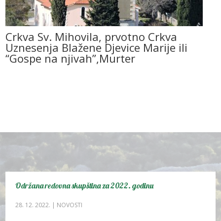
Crkva Sv. Mihovila, prvotno Crkva
Uznesenja Blažene Djevice Marije ili
“Gospe na njivah”,Murter
Održana redovna skupština za 2022. godinu
28. 12. 2022.
|
NOVOSTI