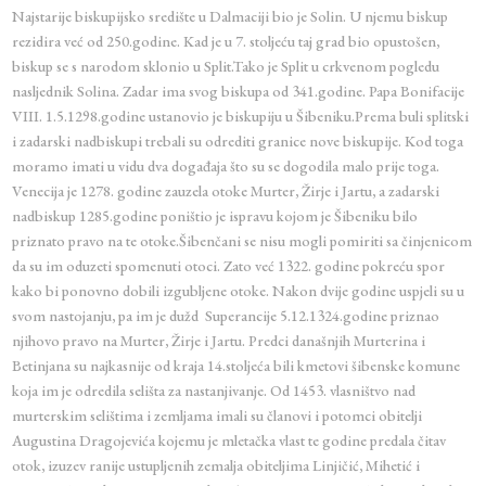
Najstarije biskupijsko središte u Dalmaciji bio je Solin. U njemu biskup
rezidira već od 250.godine. Kad je u 7. stoljeću taj grad bio opustošen,
biskup se s narodom sklonio u Split.Tako je Split u crkvenom pogledu
nasljednik Solina. Zadar ima svog biskupa od 341.godine. Papa Bonifacije
VIII. 1.5.1298.godine ustanovio je biskupiju u Šibeniku.Prema buli splitski
i zadarski nadbiskupi trebali su odrediti granice nove biskupije. Kod toga
moramo imati u vidu dva događaja što su se dogodila malo prije toga.
Venecija je 1278. godine zauzela otoke Murter, Žirje i Jartu, a zadarski
nadbiskup 1285.godine poništio je ispravu kojom je Šibeniku bilo
priznato pravo na te otoke.Šibenčani se nisu mogli pomiriti sa činjenicom
da su im oduzeti spomenuti otoci. Zato već 1322. godine pokreću spor
kako bi ponovno dobili izgubljene otoke. Nakon dvije godine uspjeli su u
svom nastojanju, pa im je dužd Superancije 5.12.1324.godine priznao
njihovo pravo na Murter, Žirje i Jartu. Predci današnjih Murterina i
Betinjana su najkasnije od kraja 14.stoljeća bili kmetovi šibenske komune
koja im je odredila selišta za nastanjivanje. Od 1453. vlasništvo nad
murterskim selištima i zemljama imali su članovi i potomci obitelji
Augustina Dragojevića kojemu je mletačka vlast te godine predala čitav
otok, izuzev ranije ustupljenih zemalja obiteljima Linjičić, Mihetić i