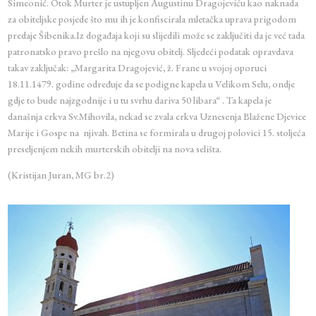
Simeonić. Otok Murter je ustupljen Augustinu Dragojeviću kao naknada
za obiteljske posjede što mu ih je konfiscirala mletačka uprava prigodom
predaje Šibenika.Iz događaja koji su slijedili može se zaključiti da je već tada
patronatsko pravo prešlo na njegovu obitelj. Sljedeći podatak opravdava
takav zaključak: „Margarita Dragojević, ž. Frane u svojoj oporuci
18.11.1479. godine određuje da se podigne kapela u Velikom Selu, ondje
gdje to bude najzgodnije i u tu svrhu dariva 50 libara“ . Ta kapela je
današnja crkva Sv.Mihovila, nekad se zvala crkva Uznesenja Blažene Djevice
Marije i Gospe na njivah. Betina se formirala u drugoj polovici 15. stoljeća
preseljenjem nekih murterskih obitelji na nova selišta.
(Kristijan Juran, MG br.2)