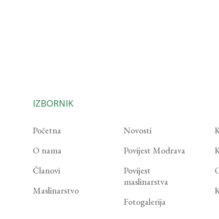
IZBORNIK
Početna
Novosti
K
O nama
Povijest Modrava
K
Članovi
Povijest
O
maslinarstva
Maslinarstvo
K
Fotogalerija