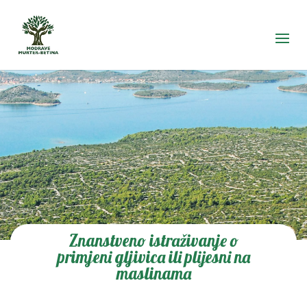
Znanstveno istraživanje o
primjeni gljivica ili plijesni na
maslinama