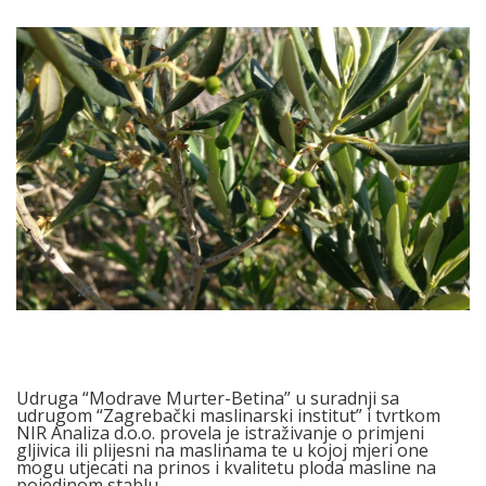
Udruga “Modrave Murter-Betina” u suradnji sa
udrugom “Zagrebački maslinarski institut” i tvrtkom
NIR Analiza d.o.o. provela je istraživanje o primjeni
gljivica ili plijesni na maslinama te u kojoj mjeri one
mogu utjecati na prinos i kvalitetu ploda masline na
pojedinom stablu.