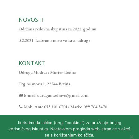
NOVOSTI
Održana redovna skupština za 2022. godinu
3.2.2021. Izabrano novo vodstvo udruge
KONTAKT
Udruga Modrave Murter-Betina
Trg na moru 1, 22244 Betina
E-mail:
udrugamodrave@gmail.com
Mob:
Ante 095 901 6701/ Marko 099 764 5470
Koristimo kolačiće (eng. "cookies") za pružanje boljeg
korisničkog iskustva. Nastavkom pregleda web-stranice slažeš
se s korištenjem kolačića.