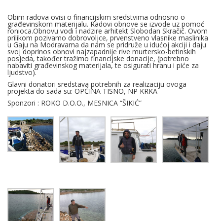
Obim radova ovisi o financijskim sredstvima odnosno o
građevinskom materijalu. Radovi obnove se izvode uz pomoć
ronioca.Obnovu vodi i nadzire arhitekt Slobodan Skračić. Ovom
prilikom pozivamo dobrovoljce, prvenstveno vlasnike maslinika
u Gaju na Modravama da nam se pridruže u idućoj akciji i daju
svoj doprinos obnovi najzapadnije rive murtersko-betinskih
posjeda, također tražimo financijske donacije, (potrebno
nabaviti građevinskog materijala, te osigurati hranu i piće za
ljudstvo).
Glavni donatori sredstava potrebnih za realizaciju ovoga
projekta do sada su: OPĆINA TISNO, NP KRKA
Sponzori : ROKO D.O.O., MESNICA “ŠIKIĆ”