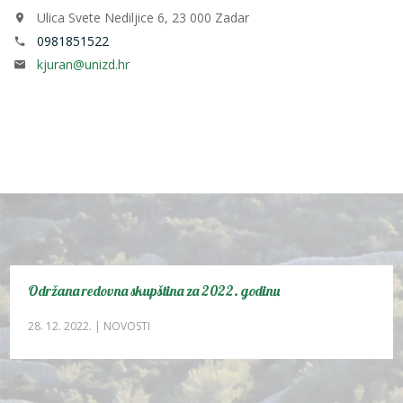
Ulica Svete Nediljice 6, 23 000 Zadar
0981851522
kjuran@unizd.hr
Održana redovna skupština za 2022. godinu
28. 12. 2022.
|
NOVOSTI